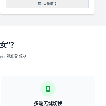
查看集锦
女"？
选赛，我们都能为
多端无缝切换