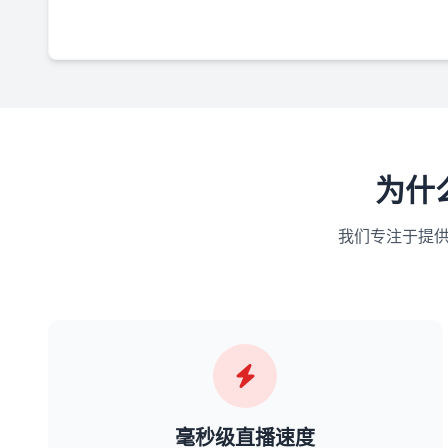
为什
我们专注于提供
毫秒级直播速度